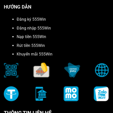
HƯỚNG DẪN
Đăng ký 555Win
Đăng nhập 555Win
Nạp tiền 555Win
Rút tiền 555Win
Khuyến mãi 555Win