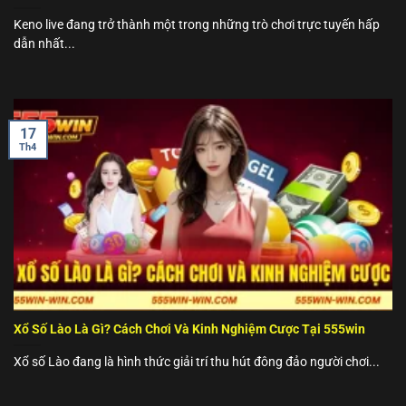
Keno live đang trở thành một trong những trò chơi trực tuyến hấp
dẫn nhất...
17
Th4
Xổ Số Lào Là Gì? Cách Chơi Và Kinh Nghiệm Cược Tại 555win
Xổ số Lào đang là hình thức giải trí thu hút đông đảo người chơi...