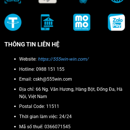
THÔNG TIN LIÊN HỆ
Website:
https://555win-win.com/
Hotline: 0988 151 155
Email:
cskh@555win.com
Địa chỉ: 66 Ng. Văn Hương, Hàng Bột, Đống Đa, Hà
Nội, Việt Nam
Postal Code: 11511
Thời gian làm việc: 24/24
Mã số thuế: 0366071545