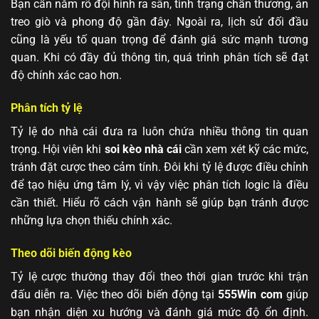
Bạn cần nắm rõ đội hình ra sân, tình trạng chấn thương, án
treo giò và phong độ gần đây. Ngoài ra, lịch sử đối đầu
cũng là yếu tố quan trọng để đánh giá sức mạnh tương
quan. Khi có đầy đủ thông tin, quá trình phân tích sẽ đạt
độ chính xác cao hơn.
Phân tích tỷ lệ
Tỷ lệ do nhà cái đưa ra luôn chứa nhiều thông tin quan
trọng. Hội viên khi
soi kèo nhà cái
cần xem xét kỹ các mức,
tránh đặt cược theo cảm tính. Đôi khi tỷ lệ được điều chỉnh
để tạo hiệu ứng tâm lý, vì vậy việc phân tích logic là điều
cần thiết. Hiểu rõ cách vận hành sẽ giúp bạn tránh được
những lựa chọn thiếu chính xác.
Theo dõi biến động kèo
Tỷ lệ cược thường thay đổi theo thời gian trước khi trận
đấu diễn ra. Việc theo dõi biến động tại
555Win com
giúp
bạn nhận diện xu hướng và đánh giá mức độ ổn định.