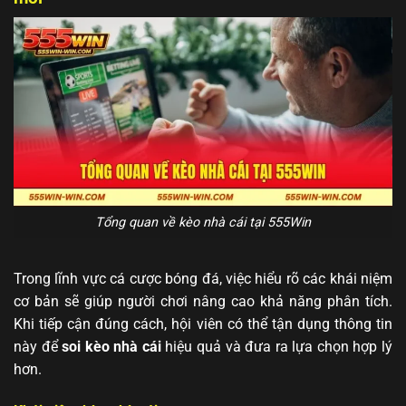
Tổng quan về kèo nhà cái tại 555Win
Trong lĩnh vực cá cược bóng đá, việc hiểu rõ các khái niệm
cơ bản sẽ giúp người chơi nâng cao khả năng phân tích.
Khi tiếp cận đúng cách, hội viên có thể tận dụng thông tin
này để
soi kèo nhà cái
hiệu quả và đưa ra lựa chọn hợp lý
hơn.