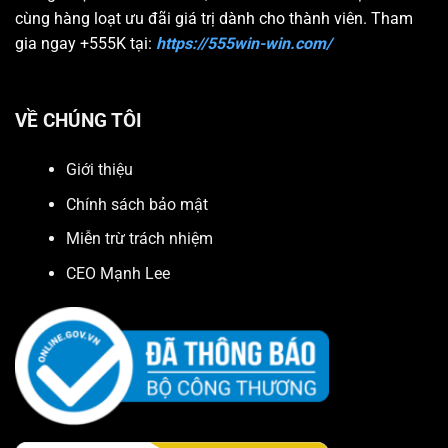
cùng hàng loạt ưu đãi giá trị dành cho thành viên. Tham
gia ngay +555K tại:
https://555win-win.com/
VỀ CHÚNG TÔI
Giới thiệu
Chính sách bảo mật
Miễn trừ trách nhiệm
CEO Mạnh Lee