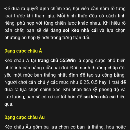
Để đưa ra quyết định chính xác, hội viên cần nắm rõ từng
loại trước khi tham gia. Mỗi hình thức đều có cách tính
riêng, phù hợp với từng chiến lược khác nhau. Khi hiểu rõ
bản chất, bạn sẽ dễ dàng
soi kèo nhà cái
và lựa chọn
phương án hợp lý hơn trong từng trận đấu.
Dạng cược châu Á
Kèo châu Á tại
trang chủ 555Win
là dạng cược phổ biến
nhờ tính cân bằng giữa hai đội. Đội mạnh thường chấp đội
yếu một mức bàn thắng nhất định để tạo sự công bằng.
Người chơi cần chú ý các mức như 0.25, 0.5 hay 1 trái để
đưa ra lựa chọn chính xác. Khi phân tích kỹ phong độ và
lực lượng, bạn sẽ có cơ sở tốt hơn để
soi kèo nhà cái
hiệu
quả.
Dạng cược châu Âu
Kèo châu Âu gồm ba lựa chọn cơ bản là thắng, hòa hoặc